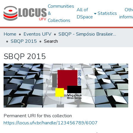
Communities
All of
Oth
&
Statistics
DSpace
inform
Collections
Home
Eventos UFV
SBQP - Simpósio Brasileiro de Qualidade do Projeto no Ambiente Construído
SBQP 2015
Search
SBQP 2015
Permanent URI for this collection
https://locus.ufv.br/handle/123456789/6007