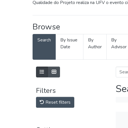
Qualidade do Projeto realiza na UFV o evento c
Browse
Search
By Issue
By
By
Date
Author
Advisor
Se
Filters
Reset filters