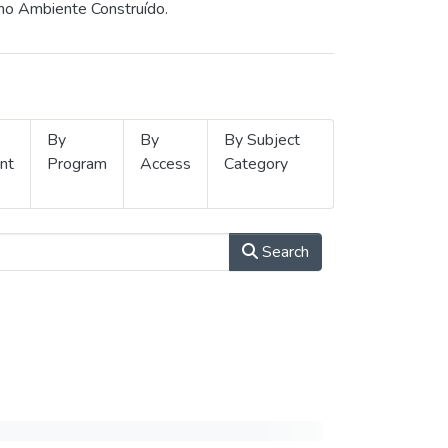
 no Ambiente Construído.
By
By
By Subject
nt
Program
Access
Category
Search