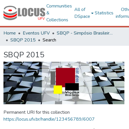
Communities
All of
Oth
&
Statistics
DSpace
inform
Collections
Home
Eventos UFV
SBQP - Simpósio Brasileiro de Qualidade do Projeto no Ambiente Construído
SBQP 2015
Search
SBQP 2015
Permanent URI for this collection
https://locus.ufv.br/handle/123456789/6007