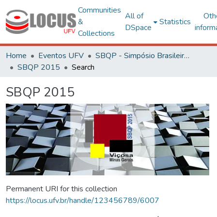
Communities
All of
Oth
&
Statistics
DSpace
inform
Collections
Home
Eventos UFV
SBQP - Simpósio Brasileiro de Qualidade do Projeto no Ambiente Construído
SBQP 2015
Search
SBQP 2015
Permanent URI for this collection
https://locus.ufv.br/handle/123456789/6007