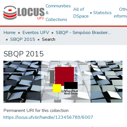
Communities
All of
Oth
&
Statistics
DSpace
inform
Collections
Home
Eventos UFV
SBQP - Simpósio Brasileiro de Qualidade do Projeto no Ambiente Construído
SBQP 2015
Search
SBQP 2015
Permanent URI for this collection
https://locus.ufv.br/handle/123456789/6007