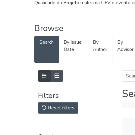
Qualidade do Projeto realiza na UFV o evento c
Browse
Search
By Issue
By
By
Date
Author
Advisor
Se
Filters
Reset filters