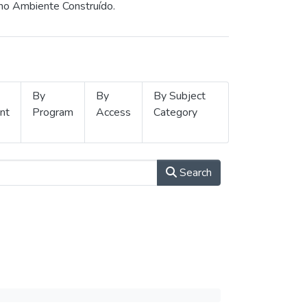
 no Ambiente Construído.
By
By
By Subject
nt
Program
Access
Category
Search