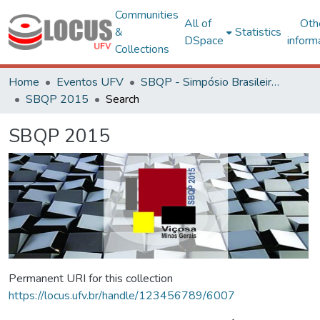
Communities
All of
Oth
&
Statistics
DSpace
inform
Collections
Home
Eventos UFV
SBQP - Simpósio Brasileiro de Qualidade do Projeto no Ambiente Construído
SBQP 2015
Search
SBQP 2015
Permanent URI for this collection
https://locus.ufv.br/handle/123456789/6007