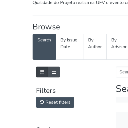
Qualidade do Projeto realiza na UFV o evento c
Browse
Search
By Issue
By
By
Date
Author
Advisor
Se
Filters
Reset filters