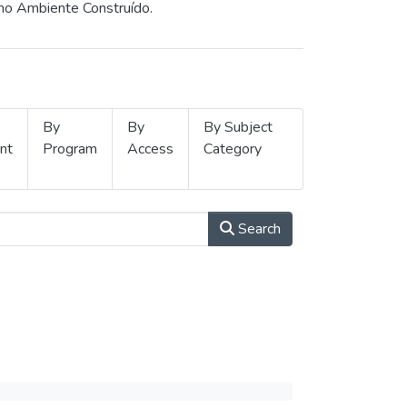
 no Ambiente Construído.
By
By
By Subject
nt
Program
Access
Category
Search