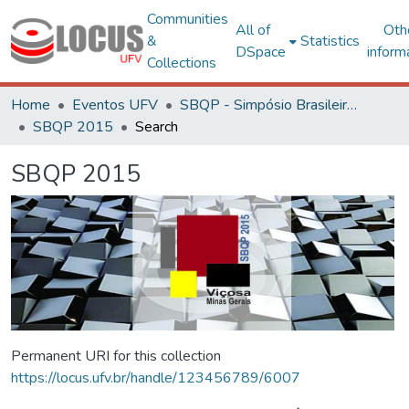
Communities
All of
Oth
&
Statistics
DSpace
inform
Collections
Home
Eventos UFV
SBQP - Simpósio Brasileiro de Qualidade do Projeto no Ambiente Construído
SBQP 2015
Search
SBQP 2015
Permanent URI for this collection
https://locus.ufv.br/handle/123456789/6007