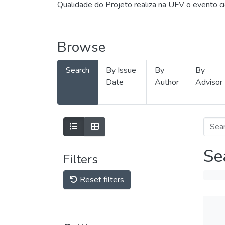
Qualidade do Projeto realiza na UFV o evento c
Browse
Search
By Issue
By
By
Date
Author
Advisor
Se
Filters
Reset filters