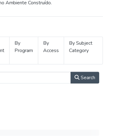
 no Ambiente Construído.
By
By
By Subject
nt
Program
Access
Category
Search