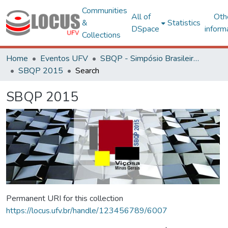
Communities
All of
Oth
&
Statistics
DSpace
inform
Collections
Home
Eventos UFV
SBQP - Simpósio Brasileiro de Qualidade do Projeto no Ambiente Construído
SBQP 2015
Search
SBQP 2015
Permanent URI for this collection
https://locus.ufv.br/handle/123456789/6007