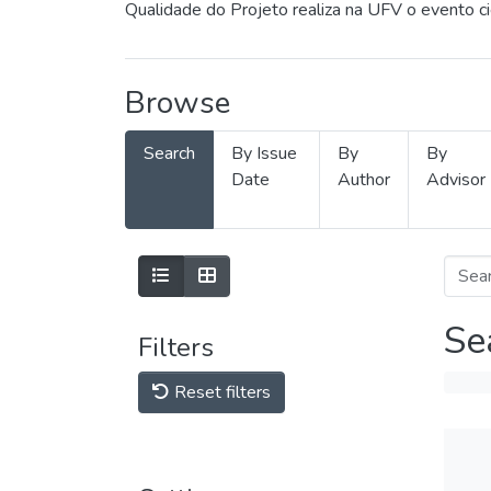
Qualidade do Projeto realiza na UFV o evento c
Browse
Search
By Issue
By
By
Date
Author
Advisor
Se
Filters
Reset filters