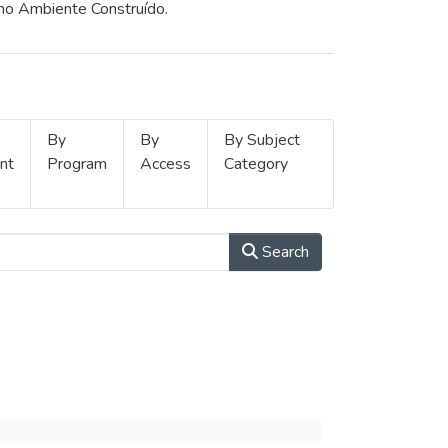
 no Ambiente Construído.
By
By
By Subject
nt
Program
Access
Category
Search