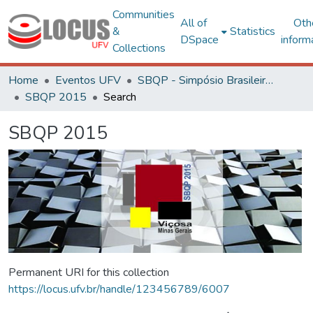
Communities
All of
Oth
&
Statistics
DSpace
inform
Collections
Home
Eventos UFV
SBQP - Simpósio Brasileiro de Qualidade do Projeto no Ambiente Construído
SBQP 2015
Search
SBQP 2015
Permanent URI for this collection
https://locus.ufv.br/handle/123456789/6007