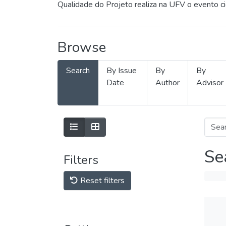
Qualidade do Projeto realiza na UFV o evento c
Browse
Search
By Issue
By
By
Date
Author
Advisor
Se
Filters
Reset filters