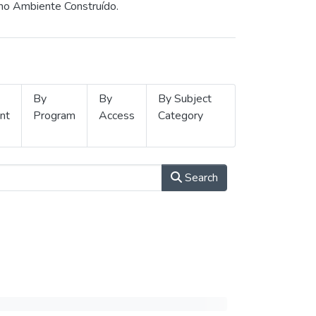
 no Ambiente Construído.
By
By
By Subject
nt
Program
Access
Category
Search