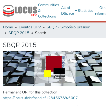
Communities
All of
Oth
&
Statistics
DSpace
inform
Collections
Home
Eventos UFV
SBQP - Simpósio Brasileiro de Qualidade do Projeto no Ambiente Construído
SBQP 2015
Search
SBQP 2015
Permanent URI for this collection
https://locus.ufv.br/handle/123456789/6007