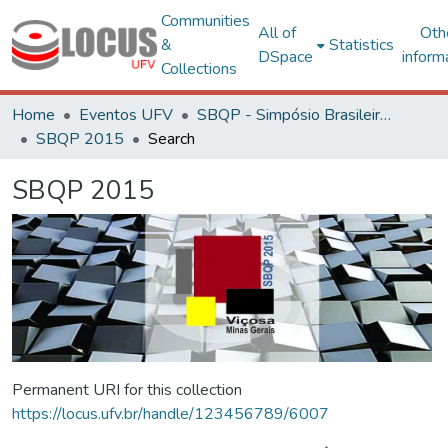
Communities
All of
Oth
&
Statistics
DSpace
inform
Collections
Home
Eventos UFV
SBQP - Simpósio Brasileiro de Qualidade do Projeto no Ambiente Construído
SBQP 2015
Search
SBQP 2015
Permanent URI for this collection
https://locus.ufv.br/handle/123456789/6007