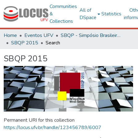
Communities
All of
Oth
&
Statistics
DSpace
inform
Collections
Home
Eventos UFV
SBQP - Simpósio Brasileiro de Qualidade do Projeto no Ambiente Construído
SBQP 2015
Search
SBQP 2015
Permanent URI for this collection
https://locus.ufv.br/handle/123456789/6007