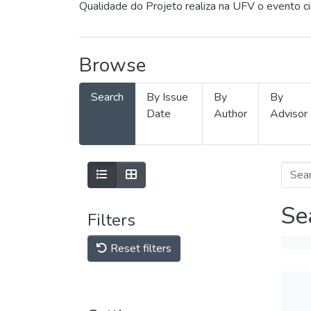
Qualidade do Projeto realiza na UFV o evento c
Browse
Search
By Issue
By
By
Date
Author
Advisor
Se
Filters
Reset filters