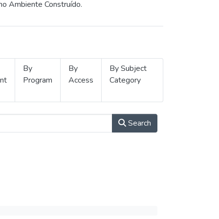
 no Ambiente Construído.
By
By
By Subject
nt
Program
Access
Category
Search