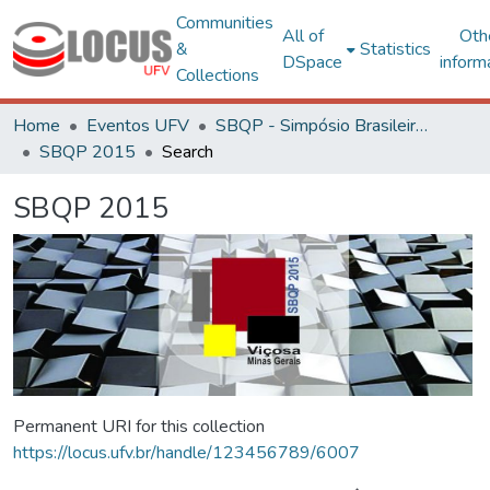
Communities
All of
Oth
&
Statistics
DSpace
inform
Collections
Home
Eventos UFV
SBQP - Simpósio Brasileiro de Qualidade do Projeto no Ambiente Construído
SBQP 2015
Search
SBQP 2015
Permanent URI for this collection
https://locus.ufv.br/handle/123456789/6007