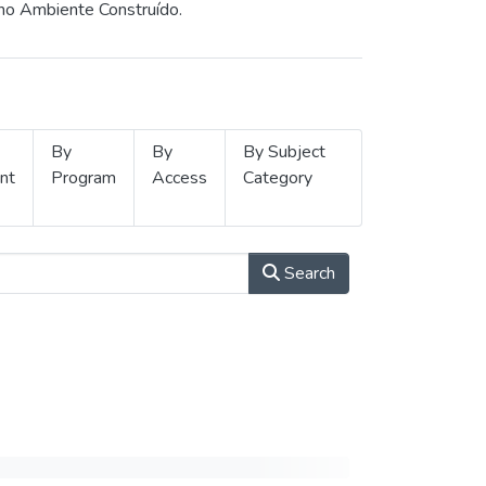
 no Ambiente Construído.
By
By
By Subject
nt
Program
Access
Category
Search