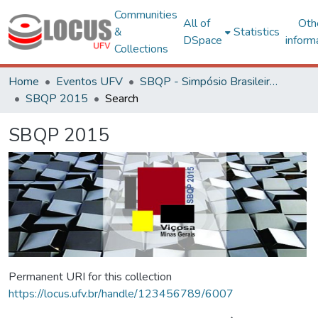
Communities
All of
Oth
&
Statistics
DSpace
inform
Collections
Home
Eventos UFV
SBQP - Simpósio Brasileiro de Qualidade do Projeto no Ambiente Construído
SBQP 2015
Search
SBQP 2015
Permanent URI for this collection
https://locus.ufv.br/handle/123456789/6007