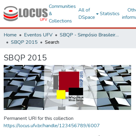
Communities
All of
Oth
&
Statistics
DSpace
inform
Collections
Home
Eventos UFV
SBQP - Simpósio Brasileiro de Qualidade do Projeto no Ambiente Construído
SBQP 2015
Search
SBQP 2015
Permanent URI for this collection
https://locus.ufv.br/handle/123456789/6007