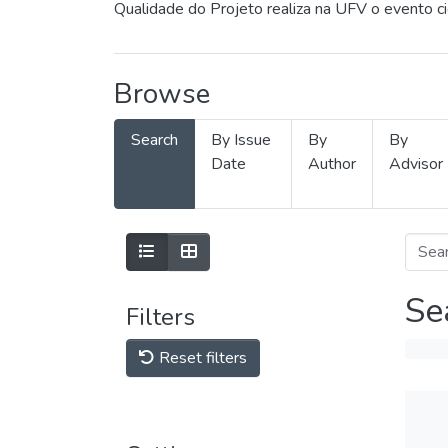
Qualidade do Projeto realiza na UFV o evento c
Browse
Search
By Issue
By
By
Date
Author
Advisor
Se
Filters
Reset filters