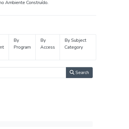
 no Ambiente Construído.
By
By
By Subject
nt
Program
Access
Category
Search