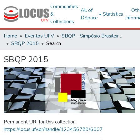
Communities
All of
Oth
&
Statistics
DSpace
inform
Collections
Home
Eventos UFV
SBQP - Simpósio Brasileiro de Qualidade do Projeto no Ambiente Construído
SBQP 2015
Search
SBQP 2015
Permanent URI for this collection
https://locus.ufv.br/handle/123456789/6007