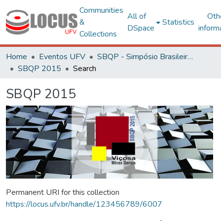
Communities
All of
Oth
&
Statistics
DSpace
inform
Collections
Home
Eventos UFV
SBQP - Simpósio Brasileiro de Qualidade do Projeto no Ambiente Construído
SBQP 2015
Search
SBQP 2015
Permanent URI for this collection
https://locus.ufv.br/handle/123456789/6007