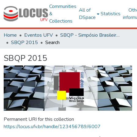
Communities
All of
Oth
&
Statistics
DSpace
inform
Collections
Home
Eventos UFV
SBQP - Simpósio Brasileiro de Qualidade do Projeto no Ambiente Construído
SBQP 2015
Search
SBQP 2015
Permanent URI for this collection
https://locus.ufv.br/handle/123456789/6007