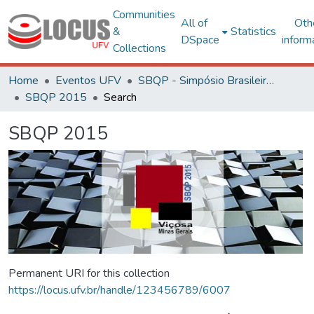
Communities
All of
Oth
&
Statistics
DSpace
inform
Collections
Home
Eventos UFV
SBQP - Simpósio Brasileiro de Qualidade do Projeto no Ambiente Construído
SBQP 2015
Search
SBQP 2015
Permanent URI for this collection
https://locus.ufv.br/handle/123456789/6007