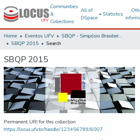
Communities
All of
Oth
&
Statistics
DSpace
inform
Collections
Home
Eventos UFV
SBQP - Simpósio Brasileiro de Qualidade do Projeto no Ambiente Construído
SBQP 2015
Search
SBQP 2015
Permanent URI for this collection
https://locus.ufv.br/handle/123456789/6007