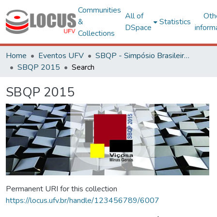
Communities
All of
Oth
&
Statistics
DSpace
inform
Collections
Home
Eventos UFV
SBQP - Simpósio Brasileiro de Qualidade do Projeto no Ambiente Construído
SBQP 2015
Search
SBQP 2015
Permanent URI for this collection
https://locus.ufv.br/handle/123456789/6007