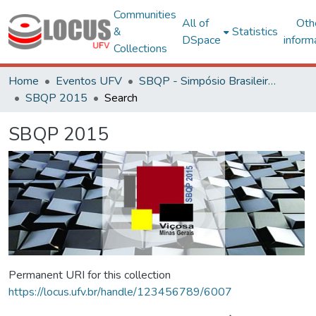
Communities
All of
Oth
&
Statistics
DSpace
inform
Collections
Home
Eventos UFV
SBQP - Simpósio Brasileiro de Qualidade do Projeto no Ambiente Construído
SBQP 2015
Search
SBQP 2015
Permanent URI for this collection
https://locus.ufv.br/handle/123456789/6007