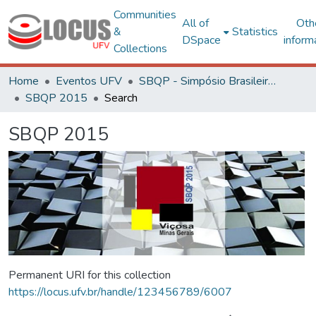
Communities
All of
Oth
&
Statistics
DSpace
inform
Collections
Home
Eventos UFV
SBQP - Simpósio Brasileiro de Qualidade do Projeto no Ambiente Construído
SBQP 2015
Search
SBQP 2015
Permanent URI for this collection
https://locus.ufv.br/handle/123456789/6007