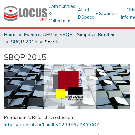
Communities
All of
Oth
&
Statistics
DSpace
inform
Collections
Home
Eventos UFV
SBQP - Simpósio Brasileiro de Qualidade do Projeto no Ambiente Construído
SBQP 2015
Search
SBQP 2015
Permanent URI for this collection
https://locus.ufv.br/handle/123456789/6007