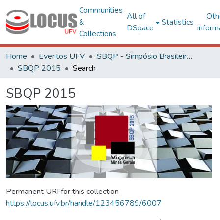
Communities
All of
Oth
&
Statistics
DSpace
inform
Collections
Home
Eventos UFV
SBQP - Simpósio Brasileiro de Qualidade do Projeto no Ambiente Construído
SBQP 2015
Search
SBQP 2015
Permanent URI for this collection
https://locus.ufv.br/handle/123456789/6007