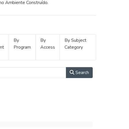
 no Ambiente Construído.
By
By
By Subject
nt
Program
Access
Category
Search