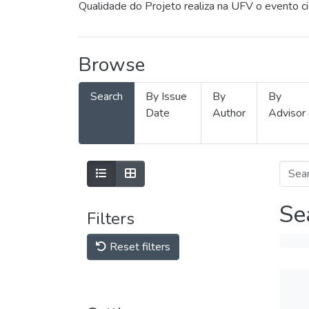
Qualidade do Projeto realiza na UFV o evento c
Browse
Search
By Issue
By
By
Date
Author
Advisor
Se
Filters
Reset filters