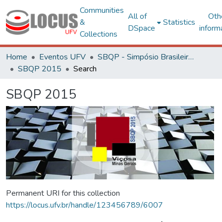
Communities
All of
Oth
&
Statistics
DSpace
inform
Collections
Home
Eventos UFV
SBQP - Simpósio Brasileiro de Qualidade do Projeto no Ambiente Construído
SBQP 2015
Search
SBQP 2015
Permanent URI for this collection
https://locus.ufv.br/handle/123456789/6007