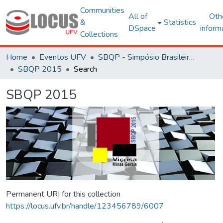
Communities
All of
Oth
&
Statistics
DSpace
inform
Collections
Home
Eventos UFV
SBQP - Simpósio Brasileiro de Qualidade do Projeto no Ambiente Construído
SBQP 2015
Search
SBQP 2015
Permanent URI for this collection
https://locus.ufv.br/handle/123456789/6007