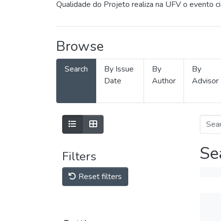
Qualidade do Projeto realiza na UFV o evento c
Browse
Search
By Issue
By
By
Date
Author
Advisor
Se
Filters
Reset filters