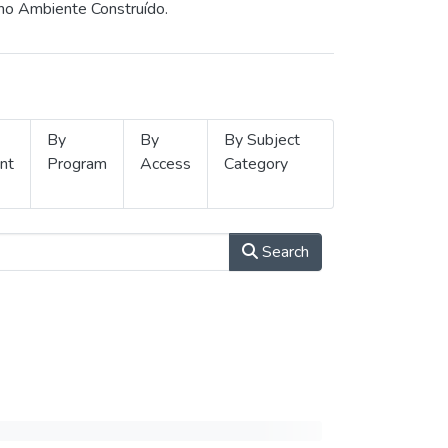
 no Ambiente Construído.
By
By
By Subject
nt
Program
Access
Category
Search