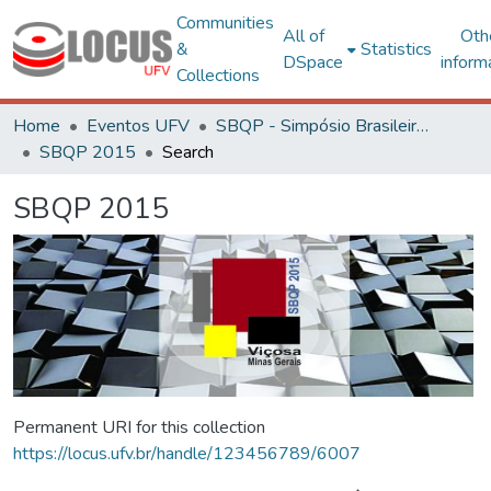
Communities
All of
Oth
&
Statistics
DSpace
inform
Collections
Home
Eventos UFV
SBQP - Simpósio Brasileiro de Qualidade do Projeto no Ambiente Construído
SBQP 2015
Search
SBQP 2015
Permanent URI for this collection
https://locus.ufv.br/handle/123456789/6007