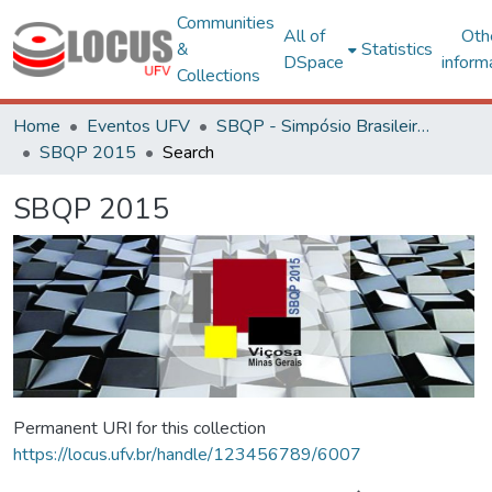
Communities
All of
Oth
&
Statistics
DSpace
inform
Collections
Home
Eventos UFV
SBQP - Simpósio Brasileiro de Qualidade do Projeto no Ambiente Construído
SBQP 2015
Search
SBQP 2015
Permanent URI for this collection
https://locus.ufv.br/handle/123456789/6007