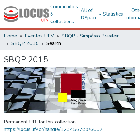
Communities
All of
Oth
&
Statistics
DSpace
inform
Collections
Home
Eventos UFV
SBQP - Simpósio Brasileiro de Qualidade do Projeto no Ambiente Construído
SBQP 2015
Search
SBQP 2015
Permanent URI for this collection
https://locus.ufv.br/handle/123456789/6007