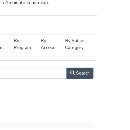
 no Ambiente Construído.
By
By
By Subject
nt
Program
Access
Category
Search