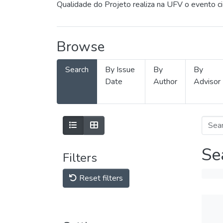
Qualidade do Projeto realiza na UFV o evento c
Browse
Search
By Issue
By
By
Date
Author
Advisor
Se
Filters
Reset filters