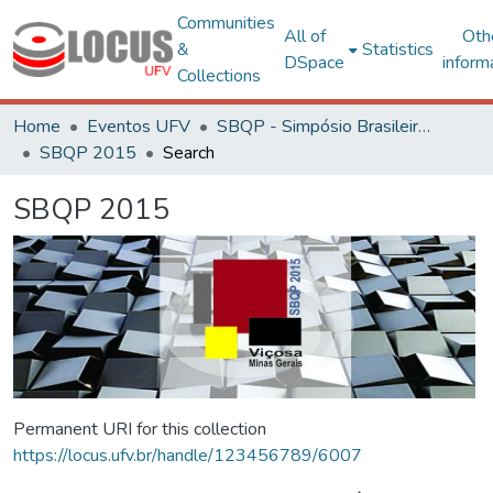
Communities
All of
Oth
&
Statistics
DSpace
inform
Collections
Home
Eventos UFV
SBQP - Simpósio Brasileiro de Qualidade do Projeto no Ambiente Construído
SBQP 2015
Search
SBQP 2015
Permanent URI for this collection
https://locus.ufv.br/handle/123456789/6007