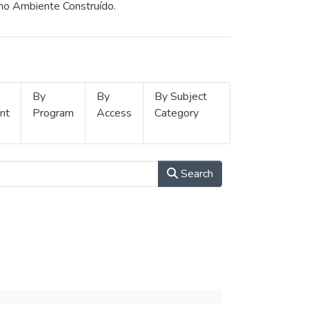
 no Ambiente Construído.
By
By
By Subject
nt
Program
Access
Category
Search