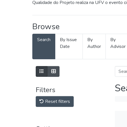
Qualidade do Projeto realiza na UFV o evento c
Browse
Search
By Issue
By
By
Date
Author
Advisor
Se
Filters
Reset filters