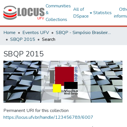
Communities
All of
Oth
&
Statistics
DSpace
inform
Collections
Home
Eventos UFV
SBQP - Simpósio Brasileiro de Qualidade do Projeto no Ambiente Construído
SBQP 2015
Search
SBQP 2015
Permanent URI for this collection
https://locus.ufv.br/handle/123456789/6007