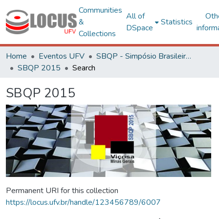
Communities
All of
Oth
&
Statistics
DSpace
inform
Collections
Home
Eventos UFV
SBQP - Simpósio Brasileiro de Qualidade do Projeto no Ambiente Construído
SBQP 2015
Search
SBQP 2015
Permanent URI for this collection
https://locus.ufv.br/handle/123456789/6007