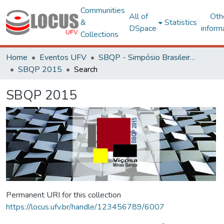
Communities
All of
Oth
&
Statistics
DSpace
inform
Collections
Home
Eventos UFV
SBQP - Simpósio Brasileiro de Qualidade do Projeto no Ambiente Construído
SBQP 2015
Search
SBQP 2015
Permanent URI for this collection
https://locus.ufv.br/handle/123456789/6007