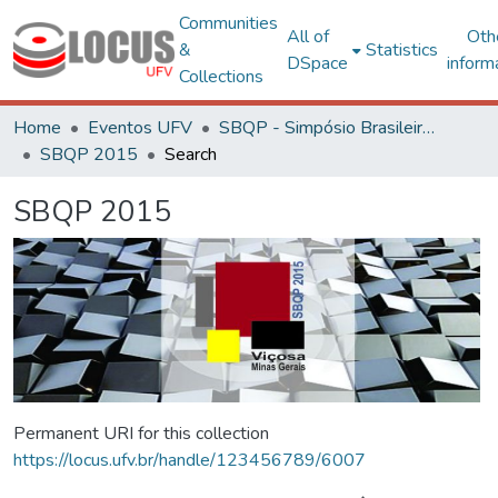
Communities
All of
Oth
&
Statistics
DSpace
inform
Collections
Home
Eventos UFV
SBQP - Simpósio Brasileiro de Qualidade do Projeto no Ambiente Construído
SBQP 2015
Search
SBQP 2015
Permanent URI for this collection
https://locus.ufv.br/handle/123456789/6007