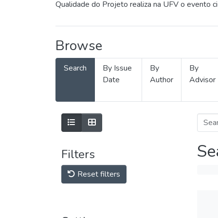
Qualidade do Projeto realiza na UFV o evento c
Browse
Search
By Issue
By
By
Date
Author
Advisor
Se
Filters
Reset filters