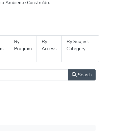
 no Ambiente Construído.
By
By
By Subject
nt
Program
Access
Category
Search