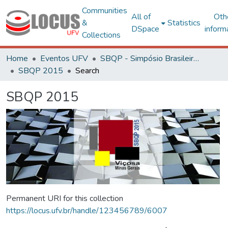
Communities
All of
Oth
&
Statistics
DSpace
inform
Collections
Home
Eventos UFV
SBQP - Simpósio Brasileiro de Qualidade do Projeto no Ambiente Construído
SBQP 2015
Search
SBQP 2015
Permanent URI for this collection
https://locus.ufv.br/handle/123456789/6007