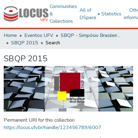
Communities
All of
Oth
&
Statistics
DSpace
inform
Collections
Home
Eventos UFV
SBQP - Simpósio Brasileiro de Qualidade do Projeto no Ambiente Construído
SBQP 2015
Search
SBQP 2015
Permanent URI for this collection
https://locus.ufv.br/handle/123456789/6007